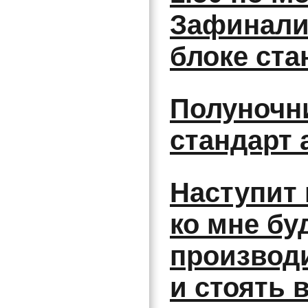
Зафинали
блоке ста
Полуночни
стандарт а
Наступит 
ко мне бу
производи
и стоять 