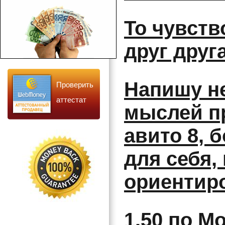
То чувство
друг друг
Напишу н
Проверить
аттестат
мыслей п
авито 8, 
для себя,
ориентир
1.50 по Мо