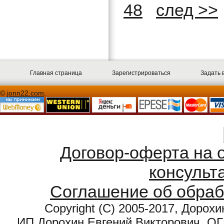
48
след >>
Главная страница
Зарегистрироваться
Задать 
©
jonn22.com
.
Договор-оферта на 
консульт
Соглашение об обраб
Copyright (С) 2005-2017, Дорохи
ИП Дорохин Евгений Викторович. О