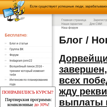
Если существуют успешные люди, зарабатывающи
Главная страница
Зарегист
Наши гарантии
Для СМИ
Наш форум
Бесплатно:
Блог / Н
Блог и статьи
Группа ВК
Дорвейщик
Форум
Instagram jonn22
завершен
Волшебный пинок 2016 -
тренинг который изменит
тебя
всех побе
Интенсив по планированию
года
жду рекв
выплаты п